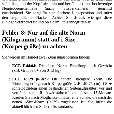
stabil liegt und der Kopf nicht hin und her fällt, ist eine hochwertige
Neugeboreneneinlage (auch “Sitzverkleinerer” genannt)
entscheidend. Sie sorgt für eine flachere Liegeposition und stützt
den empfindlichen Nacken. Achten Sie darauf, wie gut diese
Einlage verarbeitet ist und ob sie im Preis inbegriffen ist.
Fehler 8: Nur auf die alte Norm
(Kilogramm) statt auf i-Size
(Körpergröße) zu achten
Sie werden im Handel zwei Zulassungsnormen finden:
ECE R44/04:
Die ältere Norm, Einteilung nach Gewicht
(z.B. Gruppe 0+ von 0-13 kg).
ECE R129 (i-Size):
Die neuere, strengere Norm. Die
Einteilung erfolgt nach Körpergröße (z.B. 40-75 cm). i-Size
schreibt zudem einen bestandenen Seitenaufpralltest vor und
verpflichtet zum Rückwärtsfahren bis mindestens 15 Monate.
Kaufen Sie nach Möglichkeit immer eine Schale, die nach der
neuen i-Size-Norm (R129) zugelassen ist. Sie bietet die
aktuell höchsten Sicherheitsstandards.