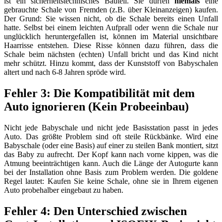
ist ein sicherheitstechnisches Bauteil. Sie dürfen
niemals
eine
gebrauchte Schale von Fremden (z.B. über Kleinanzeigen) kaufen.
Der Grund: Sie wissen nicht, ob die Schale bereits einen Unfall
hatte. Selbst bei einem leichten Aufprall oder wenn die Schale nur
unglücklich heruntergefallen ist, können im Material unsichtbare
Haarrisse entstehen. Diese Risse können dazu führen, dass die
Schale beim nächsten (echten) Unfall bricht und das Kind nicht
mehr schützt. Hinzu kommt, dass der Kunststoff von Babyschalen
altert und nach 6-8 Jahren spröde wird.
Fehler 3: Die Kompatibilität mit dem
Auto ignorieren (Kein Probeeinbau)
Nicht jede Babyschale und nicht jede Basisstation passt in jedes
Auto. Das größte Problem sind oft steile Rückbänke. Wird eine
Babyschale (oder eine Basis) auf einer zu steilen Bank montiert, sitzt
das Baby zu aufrecht. Der Kopf kann nach vorne kippen, was die
Atmung beeinträchtigen kann. Auch die Länge der Autogurte kann
bei der Installation ohne Basis zum Problem werden. Die goldene
Regel lautet: Kaufen Sie keine Schale, ohne sie in Ihrem eigenen
Auto probehalber eingebaut zu haben.
Fehler 4: Den Unterschied zwischen